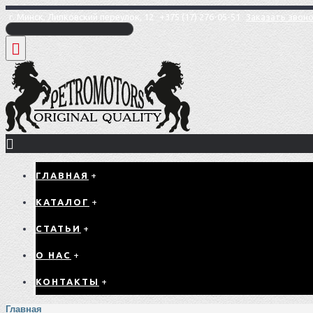
г. Минск, Липковский переулок, 12
+375 (17) 276-05-51
Заказать звон
ГЛАВНАЯ
+
КАТАЛОГ
+
СТАТЬИ
+
О НАС
+
КОНТАКТЫ
+
Главная