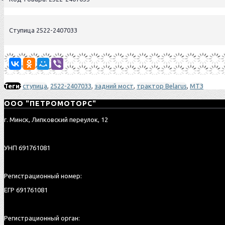
Cтупица 2522-2407033
Теги:
ступица
,
2522-2407033
,
задний мост
,
трактор Belarus
,
МТЗ
ООО "ПЕТРОМОТОРС"
г. Минск, Липковский переулок, 12
УНП 691761081
Регистрационный номер:
ЕГР 691761081
Регистрационный орган: