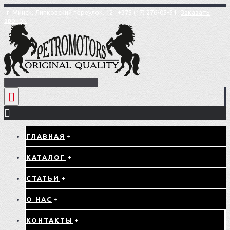
г. Минск, Липковский переулок, 12
+375 (17) 276-05-51
Заказать
звонок
ГЛАВНАЯ
+
КАТАЛОГ
+
СТАТЬИ
+
О НАС
+
КОНТАКТЫ
+