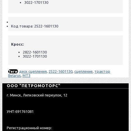
3022-1701130
Код товара:
2522-1601130
Кросс:
2822-1601130
3022-1701130
Теги:
диск сцепления
,
2522-1601130
,
сцепление
,
трактор
Belarus
,
МТЗ
ООО "ПЕТРОМОТОРС"
г. Минск, Липковский переулок, 12
УНП 691761081
Регистрационный номер: