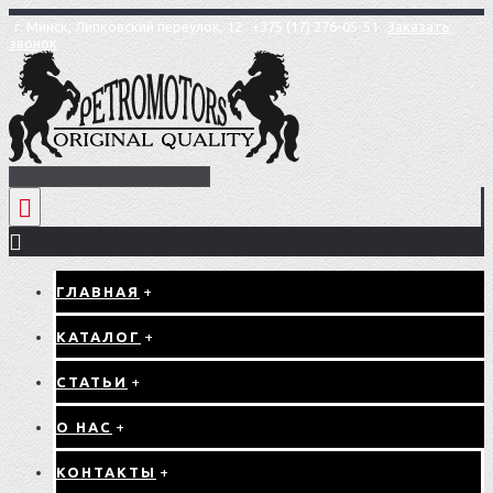
г. Минск, Липковский переулок, 12
+375 (17) 276-05-51
Заказать
звонок
ГЛАВНАЯ
+
КАТАЛОГ
+
СТАТЬИ
+
О НАС
+
КОНТАКТЫ
+