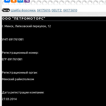
Теги:
Шайба форсунки
,
04175610
,
DEUTZ
,
0417 5610
ООО "ПЕТРОМОТОРС"
г. Минск, Липковский переулок, 12
УНП 691761081
Регистрационный номер:
ЕГР 691761081
Регистрационный орган:
Минский райисполком
Дата регистрации компании:
27.03.2014