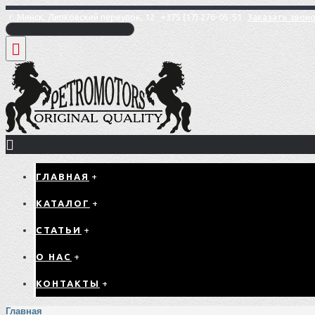
г. Минск, Липковский переулок, 12
+375 (17) 276-05-51
Заказать звон
ГЛАВНАЯ
+
КАТАЛОГ
+
СТАТЬИ
+
О НАС
+
КОНТАКТЫ
+
Главная