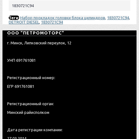
1830721С94
Теги:
Набор прокладок головки блока цилиндров
,
1830721C94
,
DETROIT DIESEL
,
1830721С94
ООО "ПЕТРОМОТОРС"
г. Минск, Липковский переулок, 12
УНП 691761081
Регистрационный номер:
ЕГР 691761081
Регистрационный орган:
Минский райисполком
Дата регистрации компании:
27.03.2014