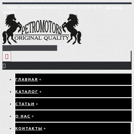
г. Минск, Липковский переулок, 12
+375 (17) 276-05-51
Заказать
звонок
ГЛАВНАЯ
+
КАТАЛОГ
+
СТАТЬИ
+
О НАС
+
КОНТАКТЫ
+