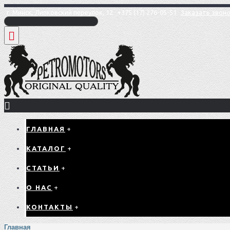
г. Минск, Липковский переулок, 12
+375 (17) 276-05-51
Заказать звон
ГЛАВНАЯ
+
КАТАЛОГ
+
СТАТЬИ
+
О НАС
+
КОНТАКТЫ
+
Главная