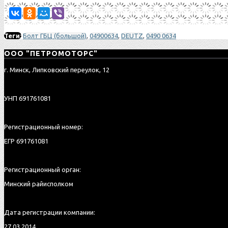
Теги:
Болт ГБЦ (большой)
,
04900634
,
DEUTZ
,
0490 0634
ООО "ПЕТРОМОТОРС"
г. Минск, Липковский переулок, 12
УНП 691761081
Регистрационный номер:
ЕГР 691761081
Регистрационный орган:
Минский райисполком
Дата регистрации компании:
27.03.2014